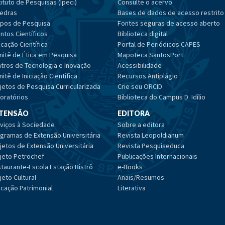
tituto de Pesquisas (Ipeci)
Consulte o acervo
edras
Bases de dados de acesso restrito
pos de Pesquisa
Fontes seguras de acesso aberto
ntos Científicos
Biblioteca digital
cação Científica
Portal de Periódicos CAPES
itê de Ética em Pesquisa
Mapoteca SantosPort
tros de Tecnologia e Inovação
Acessibilidade
itê de Iniciação Científica
Recursos Antiplágio
jetos de Pesquisa Curricularizada
Crie seu ORCID
oratórios
Biblioteca do Campus D. Idílio
TENSÃO
EDITORA
viços à Sociedade
Sobre a editora
gramas de Extensão Universitária
Revista Leopoldianum
jetos de Extensão Universitária
Revista Pesquiseduca
jeto Petrochef
Publicações Internacionais
taurante-Escola Estação Bistrô
e-Books
jeto Cultural
Anais/Resumos
cação Patrimonial
Literativa