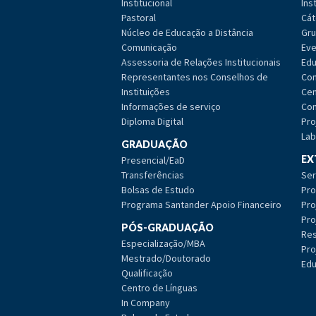
Institucional
Ins
Pastoral
Cát
Núcleo de Educação a Distância
Gru
Comunicação
Eve
Assessoria de Relações Institucionais
Edu
Representantes nos Conselhos de
Com
Instituições
Cen
Informações de serviço
Com
Diploma Digital
Pro
Lab
GRADUAÇÃO
EX
Presencial/EaD
Transferências
Ser
Bolsas de Estudo
Pro
Programa Santander Apoio Financeiro
Pro
Pro
PÓS-GRADUAÇÃO
Res
Especialização/MBA
Pro
Mestrado/Doutorado
Edu
Qualificação
Centro de Línguas
In Company