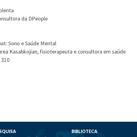
olenta
consultora da DPeople
pat: Sono e Saúde Mental
’Aurea Kasabkojian, fisioterapeuta e consultora em saúde
o 310
SQUISA
BIBLIOTECA