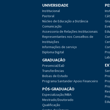
UNIVERSIDADE
PE
Institucional
Ins
Pastoral
Cát
Núcleo de Educação a Distância
Gru
Comunicação
Eve
Assessoria de Relações Institucionais
Edu
Representantes nos Conselhos de
Com
Instituições
Cen
Informações de serviço
Com
Diploma Digital
Pro
Lab
GRADUAÇÃO
EX
Presencial/EaD
Transferências
Ser
Bolsas de Estudo
Pro
Programa Santander Apoio Financeiro
Pro
Pro
PÓS-GRADUAÇÃO
Res
Especialização/MBA
Pro
Mestrado/Doutorado
Edu
Qualificação