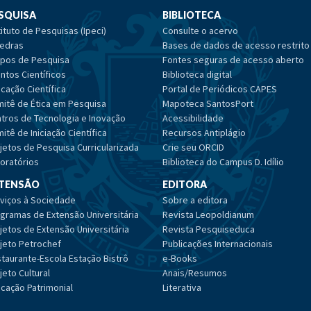
SQUISA
BIBLIOTECA
tituto de Pesquisas (Ipeci)
Consulte o acervo
edras
Bases de dados de acesso restrito
pos de Pesquisa
Fontes seguras de acesso aberto
ntos Científicos
Biblioteca digital
cação Científica
Portal de Periódicos CAPES
itê de Ética em Pesquisa
Mapoteca SantosPort
tros de Tecnologia e Inovação
Acessibilidade
itê de Iniciação Científica
Recursos Antiplágio
jetos de Pesquisa Curricularizada
Crie seu ORCID
oratórios
Biblioteca do Campus D. Idílio
TENSÃO
EDITORA
viços à Sociedade
Sobre a editora
gramas de Extensão Universitária
Revista Leopoldianum
jetos de Extensão Universitária
Revista Pesquiseduca
jeto Petrochef
Publicações Internacionais
taurante-Escola Estação Bistrô
e-Books
jeto Cultural
Anais/Resumos
cação Patrimonial
Literativa