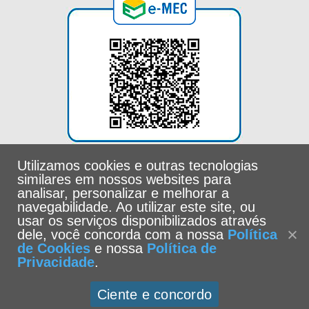
Utilizamos cookies e outras tecnologias
similares em nossos websites para
analisar, personalizar e melhorar a
navegabilidade. Ao utilizar este site, ou
usar os serviços disponibilizados através
dele, você concorda com a nossa
Política
de Cookies
e nossa
Política de
Privacidade
.
Universidade Católica de Santos -
Política de Privacidade
|
Ciente e concordo
Política de Cookies