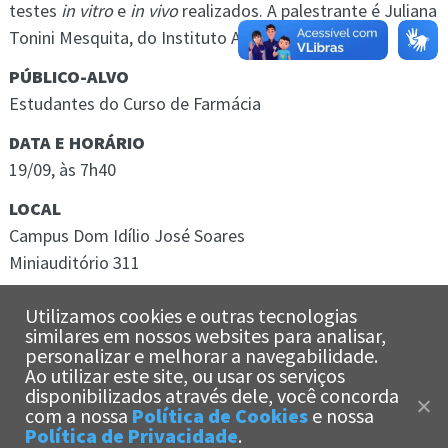
testes
in vitro
e
in vivo
realizados. A palestrante é Juliana
Tonini Mesquita, do Instituto Adolfo Lutz.
PÚBLICO-ALVO
Estudantes do Curso de Farmácia
DATA E HORÁRIO
19/09, às 7h40
LOCAL
Campus Dom Idílio José Soares
Miniauditório 311
OUTRAS INFORMAÇÕES
Utilizamos cookies e outras tecnologias
Prof. Me. Fabrício dos Santos Cirino
similares em nossos websites para analisar,
personalizar e melhorar a navegabilidade.
Docente do Curso de Farmácia
Ao utilizar este site, ou usar os serviços
E-mail: fabriciocqq@unisantos.br
x
disponibilizados através dele, você concorda
Olá!
Estamos aqui
com a nossa
Política de Cookies
e nossa
para te ajudar!
Política de Privacidade
.