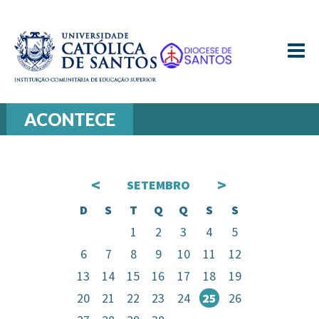
≡
ACONTECE
<
>
SETEMBRO
D
S
T
Q
Q
S
S
1
2
3
4
5
6
7
8
9
10
11
12
13
14
15
16
17
18
19
20
21
22
23
24
25
26