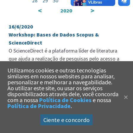
28
29
30
<
>
2020
16/6/2020
Workshop: Bases de Dados Scopus &
ScienceDirect
O ScienceDirect é a plataforma líder de literatura
que ajuda a realização de pesquisas pelo acesso a
mais de 3.500 […]
Utilizamos cookies e outras tecnologias
similares em nossos websites para analisar,
personalizar e melhorar a navegabilidade.
Ao utilizar este site, ou usar os serviços
x
disponibilizados através dele, você concorda
Olá!
Estamos aqui
com a nossa
Política de Cookies
e nossa
para te ajudar!
Política de Privacidade
.
Ciente e concordo
Universidade Católica de Santos -
Política de Privacidade
|
Política de Cookies