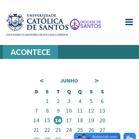
≡
ACONTECE
<
>
JUNHO
D
S
T
Q
Q
S
S
1
2
3
4
5
6
7
8
9
10
11
12
13
14
15
16
17
18
19
20
21
22
23
24
25
26
27