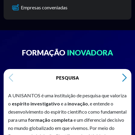
Empresas conveniadas
FORMAÇÃO
INOVADORA
PESQUISA
A UNISANTOS é uma instituição de pesquisa que valoriza
o
espírito investigativo
e a
inovação
, e entende o
desenvolvimento do espírito científico como fundamental
para uma
formação completa
e um diferencial decisivo
no mundo globalizado em que vivemos. Por meio do