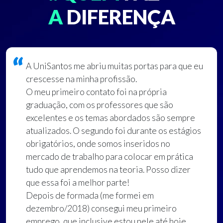
A
DIFERENÇA
A UniSantos me abriu muitas portas para que eu
crescesse na minha profissão.
O meu primeiro contato foi na própria
graduação, com os professores que são
excelentes e os temas abordados são sempre
atualizados. O segundo foi durante os estágios
obrigatórios, onde somos inseridos no
mercado de trabalho para colocar em prática
tudo que aprendemos na teoria. Posso dizer
que essa foi a melhor parte!
Depois de formada (me formei em
dezembro/2018) consegui meu primeiro
emprego, que inclusive estou nele até hoje.