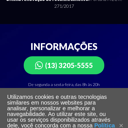
271/2017
INFORMAÇÕES
(13) 3205-5555
De segunda a sexta-feira, das 8h às 20h
Utilizamos cookies e outras tecnologias
Departamento de Atendimento Integrado
similares em nossos websites para
Telefone: (13) 3205-5555
analisar, personalizar e melhorar a
navegabilidade. Ao utilizar este site, ou
usar os serviços disponibilizados através
dele, você concorda com a nossa
Política