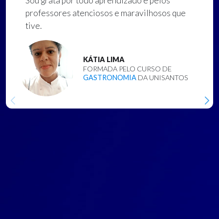
Sou grata por todo aprendizado e pelos
professores atenciosos e maravilhosos que
tive.
KÁTIA LIMA
FORMADA PELO CURSO DE
GASTRONOMIA
DA UNISANTOS