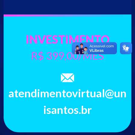
INVESTIMENTO
R$ 399,00/MÊS
atendimentovirtual@un
isantos.br