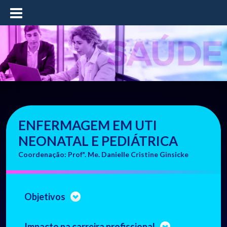
≡
ENFERMAGEM EM UTI
NEONATAL E PEDIÁTRICA
Coordenação: Profª. Me. Danielle Cristine Ginsicke
Objetivos
Impacto na carreira profissional