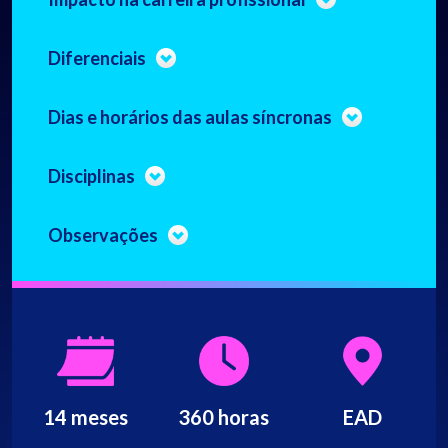
Diferenciais
Dias e horários das aulas síncronas
Disciplinas
Observações
14 meses
360 horas
EAD