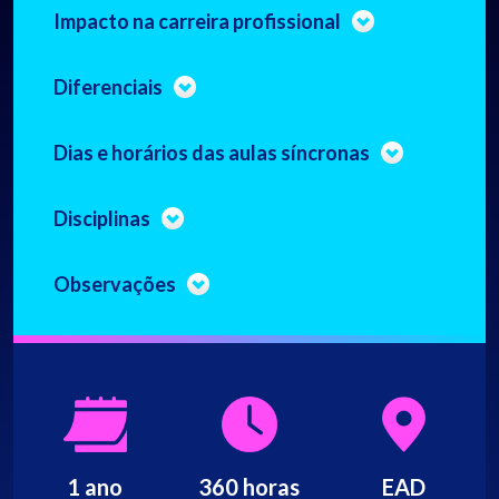
Impacto na carreira profissional
Diferenciais
Dias e horários das aulas síncronas
Disciplinas
Observações
1 ano
360 horas
EAD