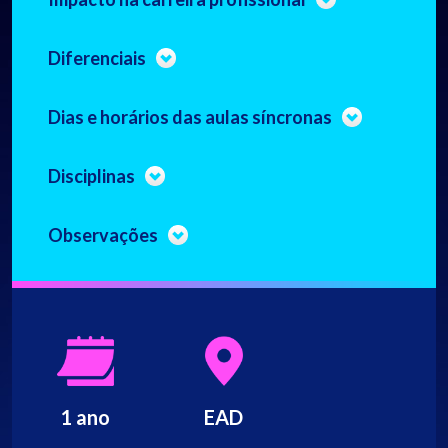
Diferenciais
Dias e horários das aulas síncronas
Disciplinas
Observações
1 ano
EAD