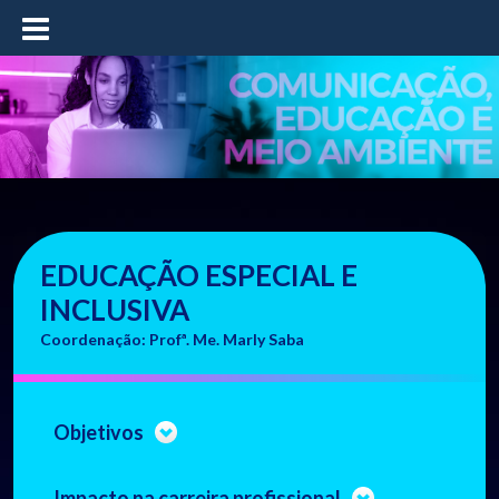
≡
EDUCAÇÃO ESPECIAL E
INCLUSIVA
Coordenação: Profª. Me. Marly Saba
Objetivos
Impacto na carreira profissional