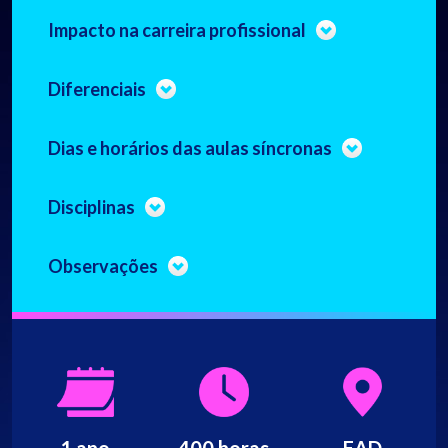
Impacto na carreira profissional
Diferenciais
Dias e horários das aulas síncronas
Disciplinas
Observações
1 ano
400 horas
EAD