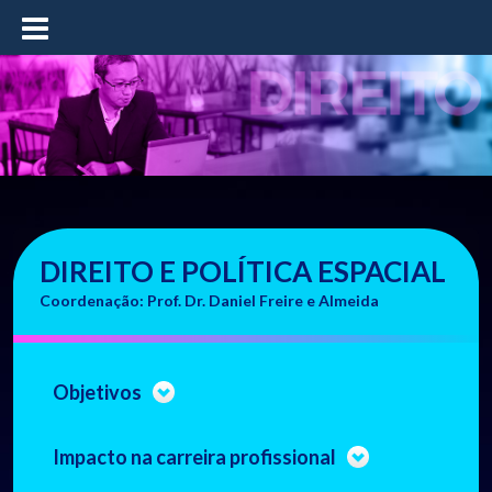
≡
DIREITO E POLÍTICA ESPACIAL
Coordenação: Prof. Dr. Daniel Freire e Almeida
Objetivos
Impacto na carreira profissional