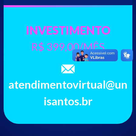
INVESTIMENTO
R$ 399,00/MÊS
atendimentovirtual@un
isantos.br