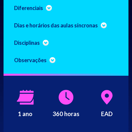
Diferenciais
Dias e horários das aulas síncronas
Disciplinas
Observações
1 ano
360 horas
EAD