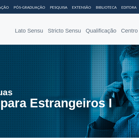
AÇÃO
PÓS-GRADUAÇÃO
PESQUISA
EXTENSÃO
BIBLIOTECA
EDITORA
Lato Sensu
Stricto Sensu
Qualificação
Centro
uas
para Estrangeiros I