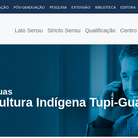
AÇÃO
PÓS-GRADUAÇÃO
PESQUISA
EXTENSÃO
BIBLIOTECA
EDITORA
Lato Sensu
Stricto Sensu
Qualificação
Centro
uas
ultura Indígena Tupi-Gu