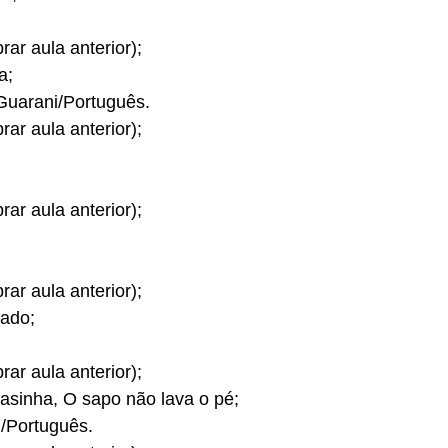
ar aula anterior);
a;
-Guarani/Português.
ar aula anterior);
ar aula anterior);
ar aula anterior);
zado;
ar aula anterior);
asinha, O sapo não lava o pé;
i/Português.