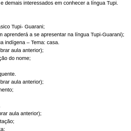
e demais interessados em conhecer a língua Tupi.
sico Tupi- Guarani;
m aprenderá a se apresentar na língua Tupi-Guarani);
ua indígena – Tema: casa.
ar aula anterior);
ição do nome;
quente.
ar aula anterior);
mento;
.
ar aula anterior);
tação;
ta;