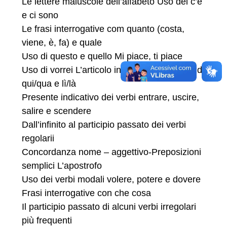
Le lettere maiuscole dell’alfabeto Uso del c’è
e ci sono
Le frasi interrogative com quanto (costa,
viene, è, fa) e quale
Uso di questo e quello Mi piace, ti piace
Uso di vorrei L’articolo indeterminativo Uso di
qui/qua e lì/là
Presente indicativo dei verbi entrare, uscire,
salire e scendere
Dall’infinito al participio passato dei verbi
regolarii
Concordanza nome – aggettivo-Preposizioni
semplici L’apostrofo
Uso dei verbi modali volere, potere e dovere
Frasi interrogative con che cosa
Il participio passato di alcuni verbi irregolari
più frequenti