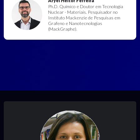
Aryel Heitor Ferreira
Ph.D. Químico e Doutor em Tecnologia
Nuclear - Materiais. Pesquisador no
Instituto Mackenzie de Pesquisas em
Grafeno e Nanotecnologias
(MackGraphe).