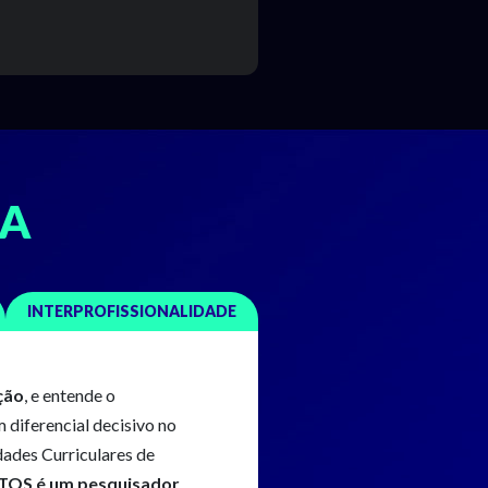
RA
INTERPROFISSIONALIDADE
ção
, e entende o
 diferencial decisivo no
dades Curriculares de
TOS é um pesquisador
.