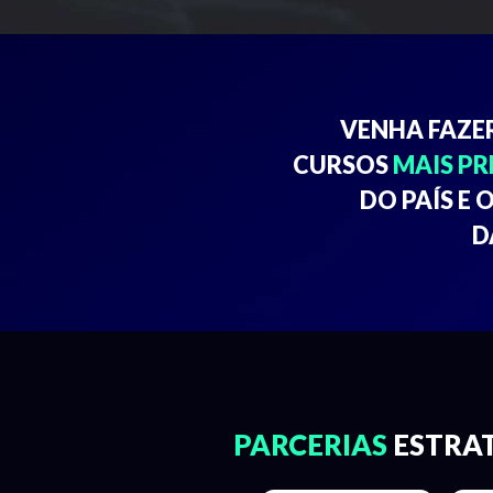
VENHA FAZE
CURSOS
MAIS P
DO PAÍS E 
D
PARCERIAS
ESTRA