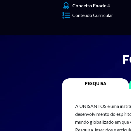
Conceito Enade
4
Conteúdo Curricular
PESQUISA
A UNISANTOS é uma institui
desenvolvimento do espírit
mundo globalizado em que vi
Pesquisa, inseridos e articu