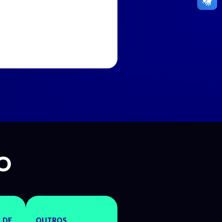
O
 DE
OUTROS