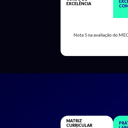
EXC
EXCELÊNCIA
COM
Nota 5 na avaliação do ME
MATRIZ
PRÁ
CURRICULAR
LAB