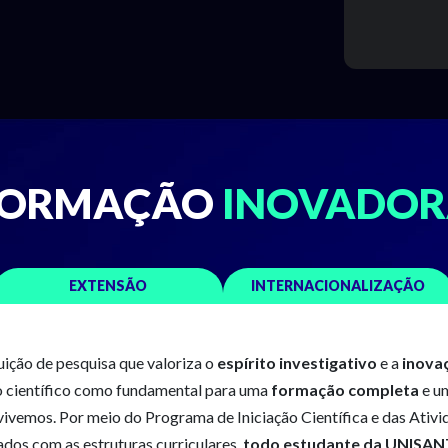
FORMAÇÃO
INOVADO
EXTENSÃO
INTERNACIONALIZAÇÃO
ção de pesquisa que valoriza o
espírito investigativo
e a
inova
o científico como fundamental para uma
formação completa
e um
vemos. Por meio do Programa de Iniciação Científica e das Ativi
lados com as estruturas curriculares,
todo estudante da UNISAN