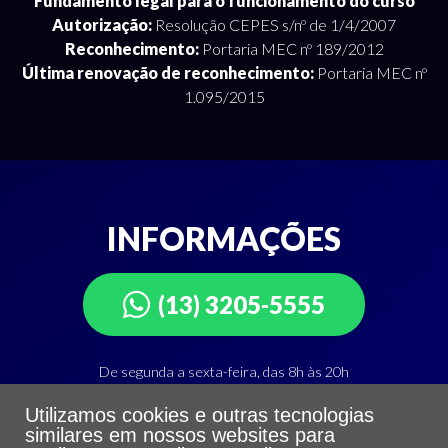
Fundamento legal para o funcionamento do curso
Autorização:
Resolução CEPES s/nº de 1/4/2007
Reconhecimento:
Portaria MEC nº 189/2012
Última renovação de reconhecimento:
Portaria MEC nº
1.095/2015
INFORMAÇÕES
(13) 3205-5555
De segunda a sexta-feira, das 8h às 20h
Utilizamos cookies e outras tecnologias
Departamento de Atendimento Integrado
similares em nossos websites para
Telefone: (13) 3205-5555