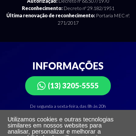
Autorização:
Decreto nº 66.507/1970
Reconhecimento:
Decreto nº 29.182/1951
Última renovação de reconhecimento:
Portaria MEC nº.
271/2017
INFORMAÇÕES
(13) 3205-5555
De segunda a sexta-feira, das 8h às 20h
Utilizamos cookies e outras tecnologias
Departamento de Atendimento Integrado
similares em nossos websites para
Telefone: (13) 3205-5555
analisar, personalizar e melhorar a