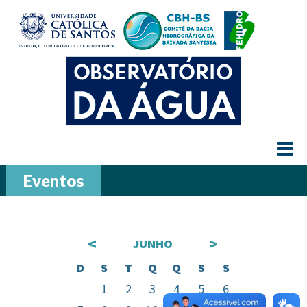
≡
Eventos
<
>
JUNHO
D
S
T
Q
Q
S
S
1
2
3
4
5
6