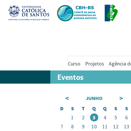
Curso
Projetos
Agência d
Eventos
<
>
JUNHO
D
S
T
Q
Q
S
S
1
2
3
4
5
6
7
8
9
10
11
12
13