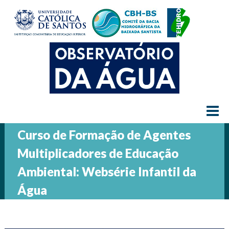
≡
Curso de Formação de Agentes
Multiplicadores de Educação
Ambiental: Websérie Infantil da
Água