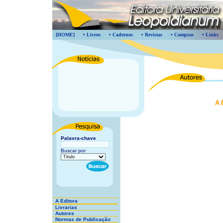
[HOME]
• Livros
• Cadernos
• Revistas
• Compras
• Links
A
Palavra-chave
Buscar por
A Editora
Livrarias
Autores
Normas de Publicação