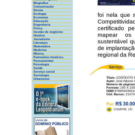
Biografias
Comunicação
Direito
foi nela que
Ecologia
Economia
Competitivi
Educação
Engenharia
certificado 
Física
Gestão de negócios
mapear os 
História
Jornalismo
sustentável 
Literatura
Matemática
de implantaçã
Medicina
regional da Re
Música
Patrimônio histórico
Pensamentos
Psicologia
Saúde
Serviço social
Sociologia
Título:
CONTEXTO R
Urbanismo
Autor:
José Alberto 
Número de páginas
Formato:
160 X 230
ISBN
97885603601
Cód. Barras:
21474
R$ 30.00
Por:
COMPRE JÁ!