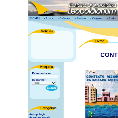
[HOME]
• Livros
• Cadernos
• Revistas
• Compras
• Links
CONT
Palavra-chave
Buscar por
Antropologia
Assuntos gerais